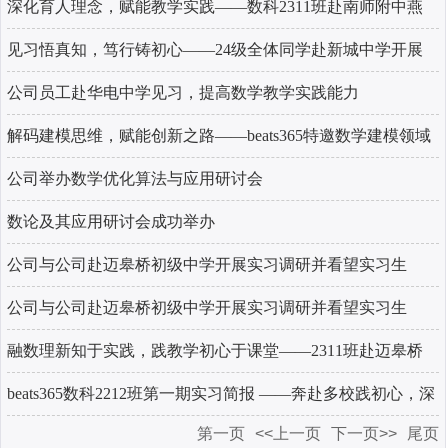
深化育人理念，赋能教学实践——数科2311班赴南师附中燕
子矶新城中学开展教育见习
见习悟真知，笃行铸初心——24级全体同学赴新城中学开展
见习教学活动
公司员工赴华电中学见习，提高数学教学实践能力
解码建模思维，赋能创新之路——beats365特邀数学建模领域
专家开展专题讲座
公司举办数学优化算法与应用研讨会
数论及其应用研讨会成功举办
公司与公司赴迈皋桥初级中学开展实习调研并看望实习生
公司与公司赴迈皋桥初级中学开展实习调研并看望实习生
融数理新知于实践，践教学初心于课堂——2311班赴迈皋桥
初级中学开展教育见习活动
beats365数科2212班第一期实习简报 ——奔赴多校践初心，深
耕初中数学共成长
第一页
<<上一页
下一页>>
尾页