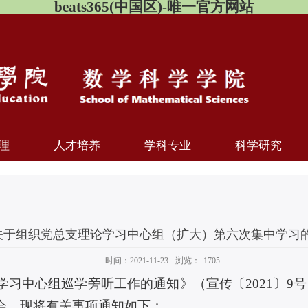
beats365(中国区)-唯一官方网站
理
人才培养
学科专业
科学研究
关于组织党总支理论学习中心组（扩大）第六次集中学习
时间：2021-11-23
浏览：
1705
学习中心组巡学旁听工作的通知》（宣传〔
2021
〕
9
号
会。现将有关事项通知如下：