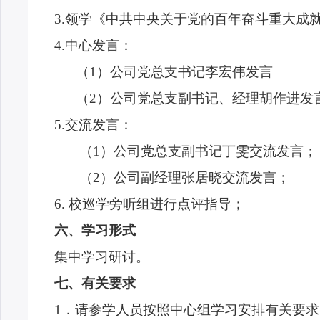
3.
领学《中共中央关于党的百年奋斗重大成
4.
中心发言：
（
1
）公司党总支书记李宏伟发言
（
2
）公司党总支副书记、经理胡作进发
5.
交流发言：
（
1
）公司党总支副书记丁雯交流发言；
（
2
）公司副经理张居晓交流发言；
6.
校巡学旁听组进行点评指导；
六、学习形式
集中学习研讨。
七、有关要求
1
．请参学人员按照中心组学习安排有关要求