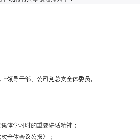
以上领导干部、公司党总支全体委员。
次集体学习时的重要讲话精神；
六次全体会议公报》；