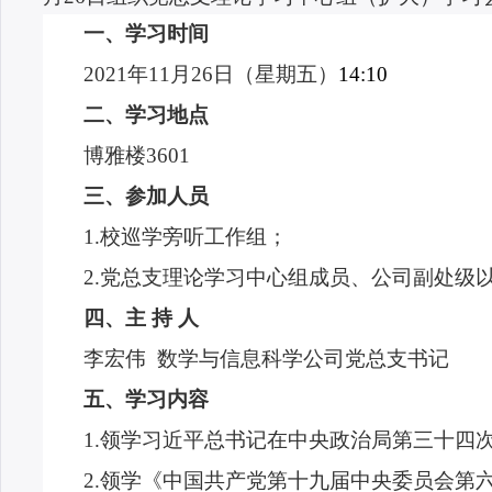
一、学习时间
2021
年
11
月
26
日（星期五）
14:10
二、学习地点
博雅楼
3601
三、参加人员
1.
校巡学旁听工作组；
2.
党总支理论学习中心组成员、公司副处级
四、主 持 人
李宏伟
数学与信息科学公司党总支书记
五、学习内容
1.
领学习近平总书记在中央政治局第三十四
2.
领学《中国共产党第十九届中央委员会第