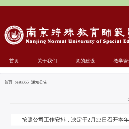
首页
关于我们
党的建设
教学管
首页
beats365
通知公告
按照公司工作安排，决定于
2
月
23
日
召开本年