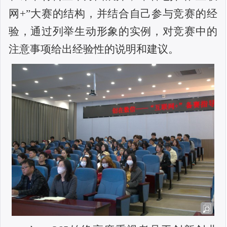
网
+”
大赛的结构，并结合自己参与竞赛的经
验，通过列举生动形象的实例，对竞赛中的
注意事项给出经验性的说明和建议。