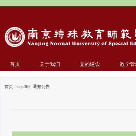
首页
关于我们
党的建设
教学管
首页
beats365
通知公告