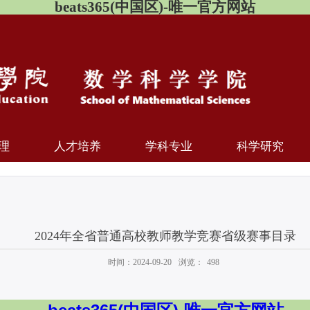
beats365(中国区)-唯一官方网站
理
人才培养
学科专业
科学研究
2024年全省普通高校教师教学竞赛省级赛事目录
时间：2024-09-20
浏览：
498