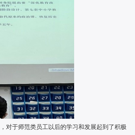
，对于师范类员工以后的学习和发展起到了积极