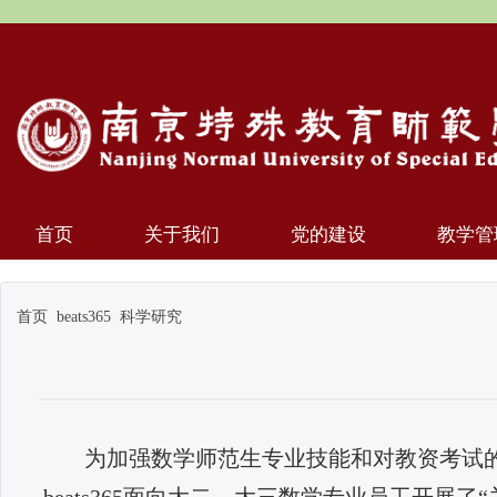
首页
关于我们
党的建设
教学管
首页
beats365
科学研究
为加强数学师范生专业技能和对教资考试