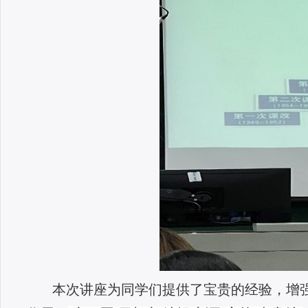
本次讲座为同学们提供了宝贵的经验，增