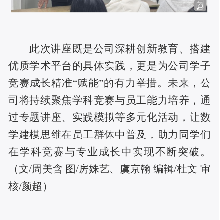
此次讲座既是公司深耕创新教育、搭建
优质学术平台的具体实践，更是为
公司
学子
竞赛成长精准
“赋能”的有力举措。未来，公
司将持续聚焦学科竞赛与员工能力培养
，
通
过专题讲座、
实践
模拟等多元化活动，
让
数
学建模思维在员工群体中普及
，
助力同学们
在学科竞赛与专业成长中实现
不断
突破。
（
文/周美含
图/房姝艺、虞京翰 编辑
/杜文
审
核
/颜超
）