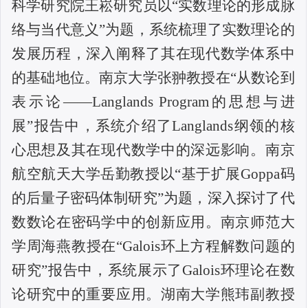
科学研究院王崧研究员以
“实数理论的形成脉
络与当代意义”为题，系统梳理了实数理论的
发展历程，深入阐释了其在现代数学体系中
的基础地位。南京大学张翀教授在“从数论到
表示论——Langlands Program的思想与进
展”报告中，系统介绍了Langlands纲领的核
心思想及其在现代数学中的深远影响。南京
航空航天大学岳勤教授以“基于扩展Goppa码
的后量子密码体制研究”为题，深入探讨了代
数数论在密码学中的创新应用。南京师范大
学周海燕教授在“Galois环上方程解数问题的
研究”报告中，系统展示了Galois环理论在数
论研究中的重要应用。湖南大学熊玮副教授