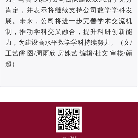
肯定，并表示将继续支持公司数学学科发
展。未来，公司将进一步完善学术交流机
制，推动学科交叉融合，提升科研创新能
力，为建设高水平数学学科持续努力。
（
文
/
王艺儒 图/周雨欣 房姝艺 编辑/杜文 审核/颜
超
）
beats365