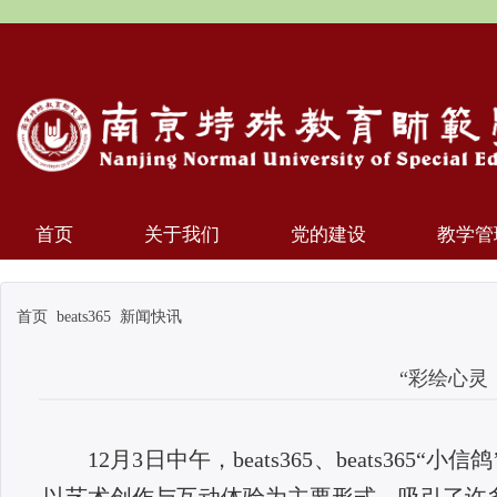
首页
关于我们
党的建设
教学管
首页
beats365
新闻快讯
“彩绘心灵
12
月
3
日中午，beats365、
beats365
“
小信鸽