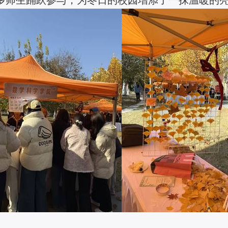
多师生踊跃参与，为冬日的校园增添了一抹温暖的