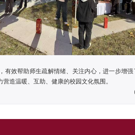
，有效帮助师生疏解情绪、关注内心，进一步增强
力营造温暖、互助、健康的校园文化氛围。