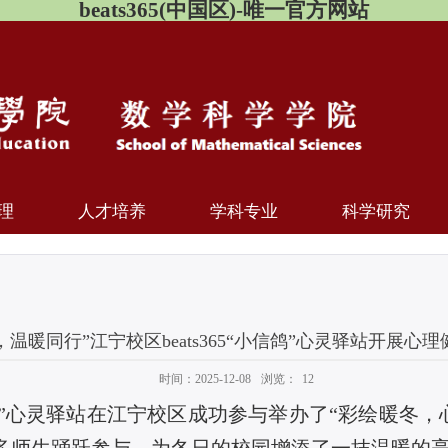
beats365(中国区)-唯一官方网站
理
人才培养
学科专业
科学研究
，温暖同行”江宁校区beats365“小信鸽”心灵驿站开展心
时间：2025-12-08
浏览：
12
”
心灵驿站在江宁校区成功参与举办了
“
彩绘暖冬，