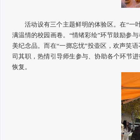
活动设有三个主题鲜明的体验区。在
“
一
满温情的校园画卷。
“
情绪彩绘
”
环节鼓励参与
美纪念品。而在
“
一掷忘忧
”
投壶区，欢声笑语
司其职，热情引导师生参与、协助各个环节进
恢复。