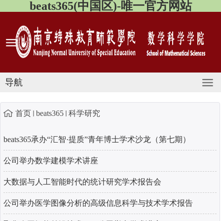
beats365(中国区)-唯一官方网站
导航
首页
beats365
科学研究
beats365承办“汇智·提质”青年博士学术沙龙（第七期）
公司举办数学建模学术讲座
大数据与人工智能时代的统计研究学术报告会
公司举办医学图像分析的高级信息科学与技术学术报告